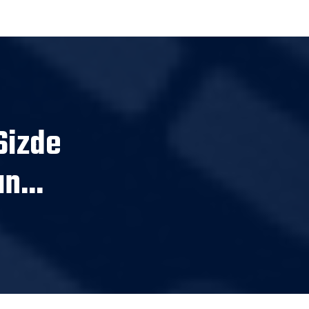
Sizde
n...