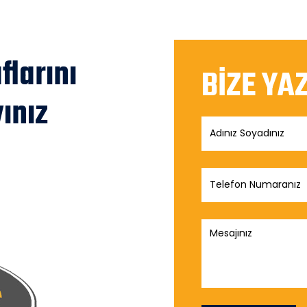
larını
BİZE YA
ınız