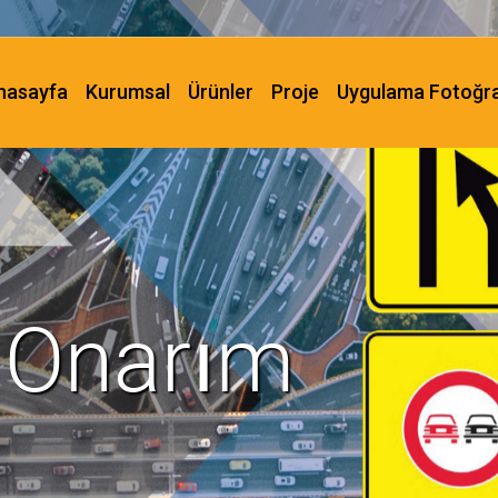
nasayfa
Kurumsal
Ürünler
Proje
Uygulama Fotoğra
 Onarım