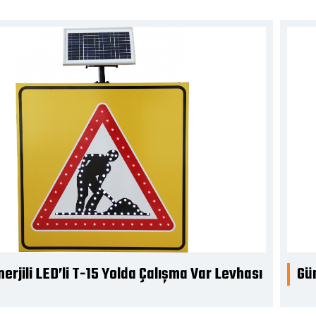
erjili LED’li TT-29 Azami Hız 50 Km Levhası
Gün
Gid