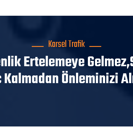
Karsel Trafik
nlik Ertelemeye Gelmez,
 Kalmadan Önleminizi Alı