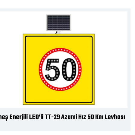
eş Enerjili LED’li TT-36a,b Sağdan-Soldan
iniz Levhası