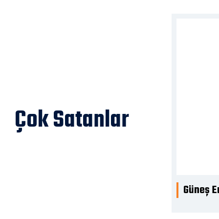
Çok Satanlar
i LED’li T-15 Yolda Çalışma Var Levhası
Güneş En