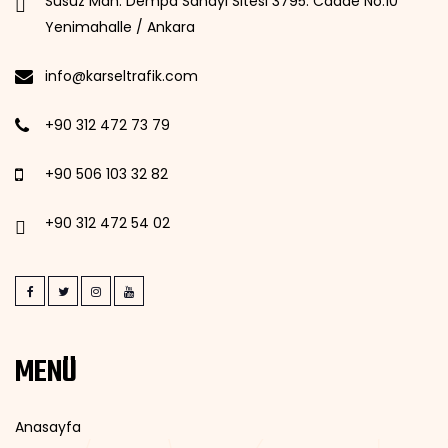
Susuz Mah. Dempa Sanayi Sitesi 3795. Cadde No:10
Yenimahalle / Ankara
info@karseltrafik.com
+90 312 472 73 79
+90 506 103 32 82
+90 312 472 54 02
MENÜ
Anasayfa