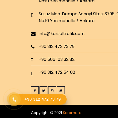
No:10 Yenimahalle / Ankara
Susuz Mah. Dempa Sanayi Sitesi 3795.
No:10 Yenimahalle / Ankara
info@karseltrafik.com
+90 312 472 73 79
+90 506 103 32 82
+90 312 472 54 02
+90 312 472 73 79
Copyright © 2021
Karamete