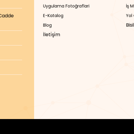
Uygulama Fotoğraflari
İş 
 Cadde
E-Katalog
Yol
Bis
Blog
İleti̇şi̇m