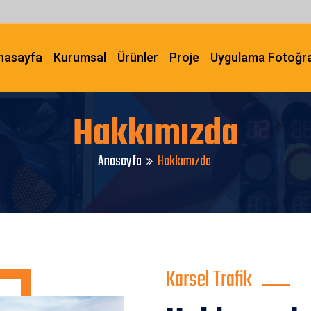
nasayfa
Kurumsal
Ürünler
Proje
Uygulama Fotoğra
Hakkımızda
Anasayfa
Hakkımızda
Karsel Trafik