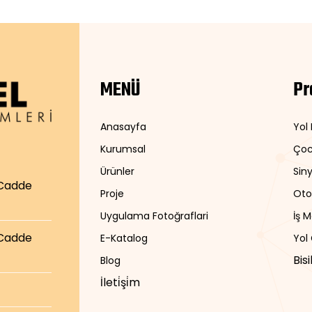
MENÜ
Pr
Anasayfa
Yol
Kurumsal
Çoc
Ürünler
Siny
 Cadde
Proje
Oto
Uygulama Fotoğraflari
İş 
 Cadde
E-Katalog
Yol
Bis
Blog
İleti̇şi̇m