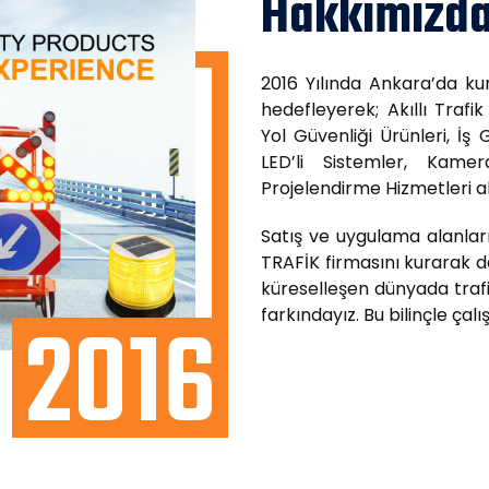
Hakkımızd
2016 Yılında Ankara’da ku
hedefleyerek; Akıllı Trafik
Yol Güvenliği Ürünleri, İş 
LED’li Sistemler, Kame
Projelendirme Hizmetleri a
Satış ve uygulama alanlar
TRAFİK firmasını kurarak da
küreselleşen dünyada trafik
2016
farkındayız. Bu bilinçle ç
e