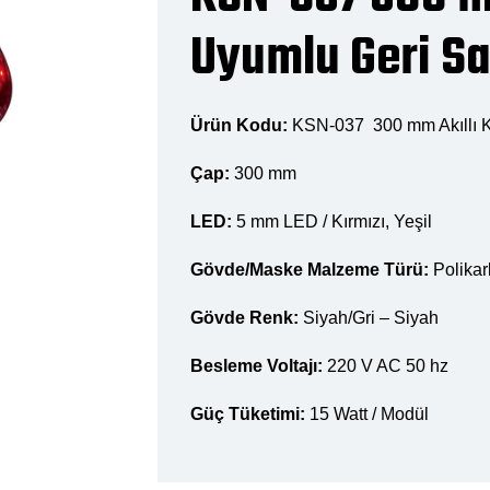
Uyumlu Geri Sa
Ürün Kodu:
KSN-037 300 mm Akıllı K
Çap:
300 mm
LED:
5 mm LED / Kırmızı, Yeşil
Gövde/Maske Malzeme Türü:
Polika
Gövde Renk:
Siyah/Gri – Siyah
Besleme Voltajı:
220 V AC 50 hz
Güç Tüketimi:
15 Watt / Modül