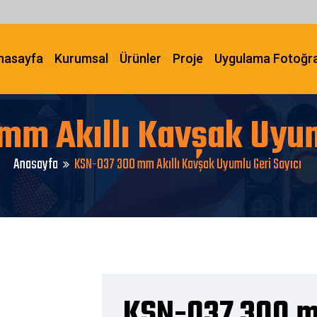
nasayfa
Kurumsal
Ürünler
Proje
Uygulama Fotoğra
m Akıllı Kavşak Uyum
Anasayfa
KSN-037 300 mm Akıllı Kavşak Uyumlu Geri Sayıcı
KSN-037 300 m