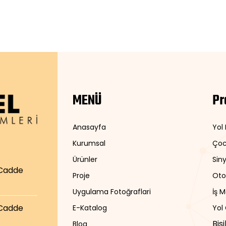
MENÜ
Pr
Anasayfa
Yol
Kurumsal
Çoc
Ürünler
Siny
 Cadde
Proje
Oto
Uygulama Fotoğraflari
İş 
 Cadde
E-Katalog
Yol
Bis
Blog