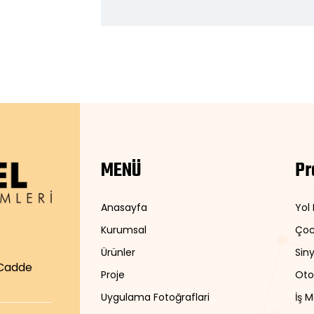
MENÜ
Pr
Anasayfa
Yol
Kurumsal
Çoc
Ürünler
Siny
 Cadde
Proje
Oto
Uygulama Fotoğraflari
İş 