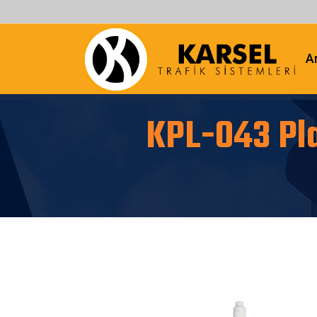
A
KPL-043 Pla