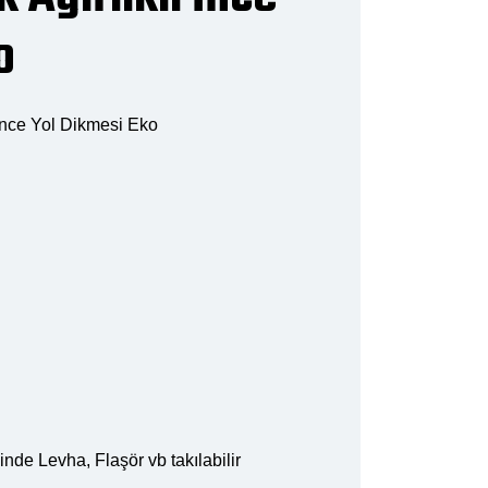
o
 İnce Yol Dikmesi Eko
nde Levha, Flaşör vb takılabilir