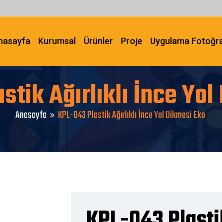
nasayfa
Kurumsal
Ürünler
Proje
Uygulama Fotoğra
stik Ağırlıklı İnce Yol
Anasayfa
KPL-043 Plastik Ağırlıklı İnce Yol Dikmesi Eko
KPL-043 Plastik