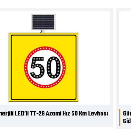
erjili LED’li TT-29 Azami Hız 50 Km Levhası
Gün
Gid