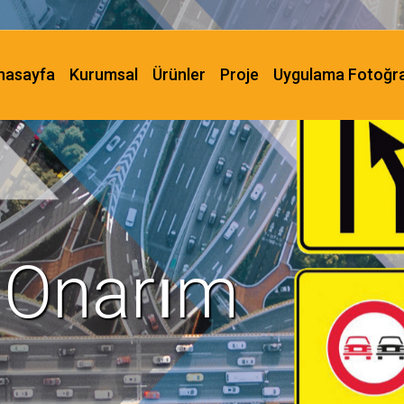
nasayfa
Kurumsal
Ürünler
Proje
Uygulama Fotoğra
 Onarım