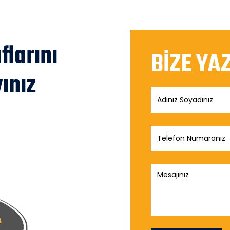
larını
BİZE YA
ınız