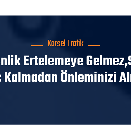
Karsel Trafik
nlik Ertelemeye Gelmez,
 Kalmadan Önleminizi Alı