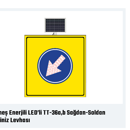
eş Enerjili LED’li TT-36a,b Sağdan-Soldan
iniz Levhası