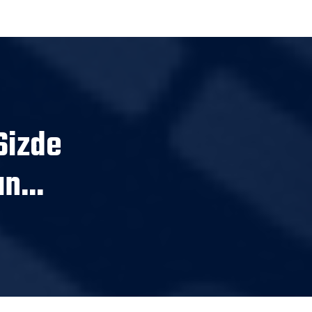
Sizde
n...