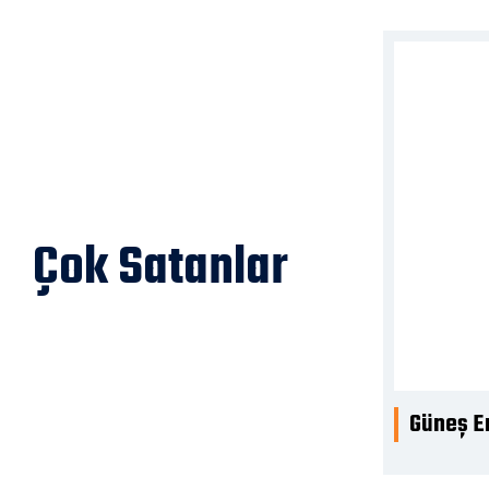
Çok Satanlar
i LED’li T-15 Yolda Çalışma Var Levhası
Güneş En