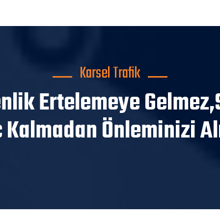
Karsel Trafik
nlik Ertelemeye Gelmez,
 Kalmadan Önleminizi Alı