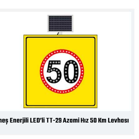
eş Enerjili LED’li TT-36a,b Sağdan-Soldan
iniz Levhası