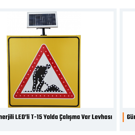
erjili LED’li TT-29 Azami Hız 50 Km Levhası
Gün
Gid