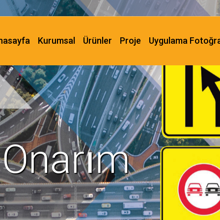
nasayfa
Kurumsal
Ürünler
Proje
Uygulama Fotoğra
 Onarım