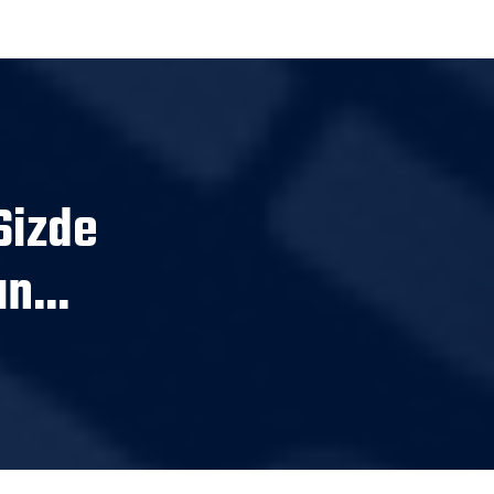
Sizde
n...