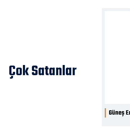
Çok Satanlar
i LED’li T-15 Yolda Çalışma Var Levhası
Güneş En