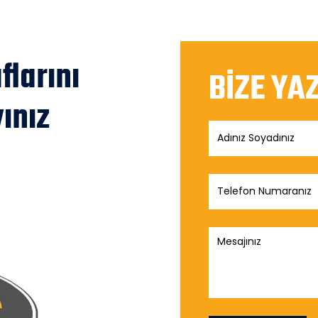
larını
BİZE YA
ınız